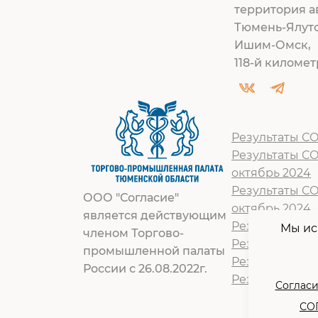
территория а
Тюмень-Ялут
Ишим-Омск,
118-й километр
Результаты СО
Результаты С
октябрь 2024
Результаты С
ООО "Согласие"
октябрь 2024
является действующим
Результат СОУ
Мы ис
членом Торгово-
Результат СОУ
промышленной палаты
Результат СОУ
России с 26.08.2022г.
Результат СОУ
Согласи
СОГ