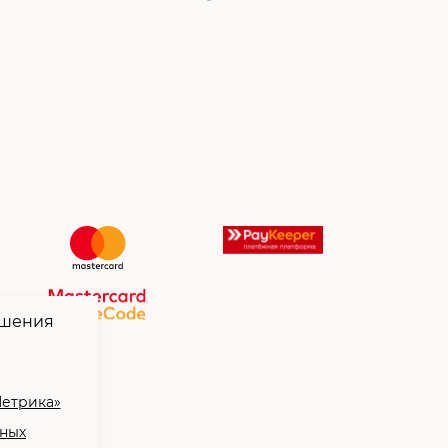
чшения
Метрика»
нных