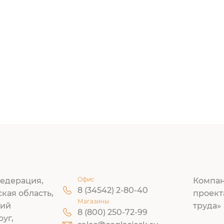
Офис
едерация,
Компан
8 (34542) 2-80-40
ская область,
проект
Магазины
кий
труда»
8 (800) 250-72-99
руг,