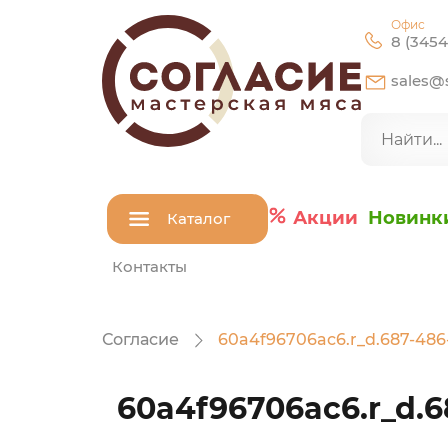
Офис
8 (3454
sales@s
Акции
Новинк
Каталог
Контакты
Согласие
60a4f96706ac6.r_d.687-486
60a4f96706ac6.r_d.6