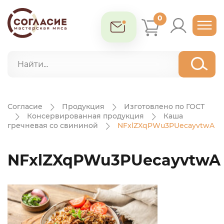
0
Согласие
Продукция
Изготовлено по ГОСТ
Консервированная продукция
Каша
гречневая со свининой
NFxlZXqPWu3PUecayvtwA
NFxlZXqPWu3PUecayvtwA