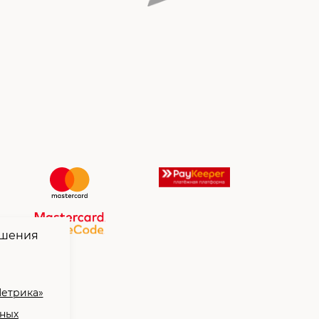
чшения
Метрика»
нных