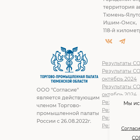
территория а
Тюмень-Ялут
Ишим-Омск,
118-й километр
Результаты СО
Результаты С
октябрь 2024
Результаты С
ООО "Согласие"
октябрь 2024
является действующим
Результат СОУ
Мы ис
членом Торгово-
Результат СОУ
промышленной палаты
Результат СОУ
России с 26.08.2022г.
Результат СОУ
Согласи
СОГ