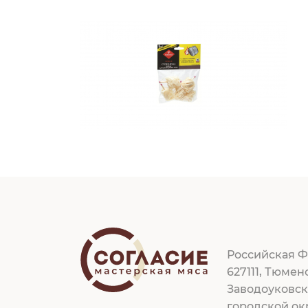
Российская Ф
627111, Тюмен
Заводоуковс
городской ок