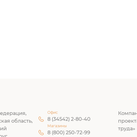
Офис
едерация,
Компан
8 (34542) 2-80-40
ская область,
проект
Магазины
кий
труда»
8 (800) 250-72-99
руг,