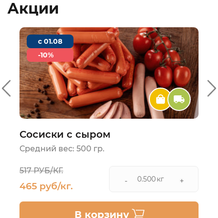
Акции
c 01.08
-10%
Сосиски с сыром
Средний вес: 500 гр.
517 РУБ/КГ.
кг
-
+
465 руб/кг.
В корзину