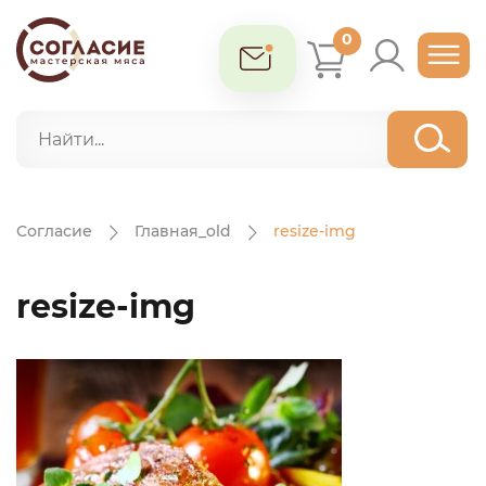
0
Согласие
Главная_old
resize-img
resize-img