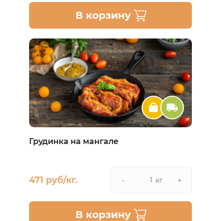
В корзину
Грудинка на мангале
471 руб/кг.
кг
-
+
В корзину