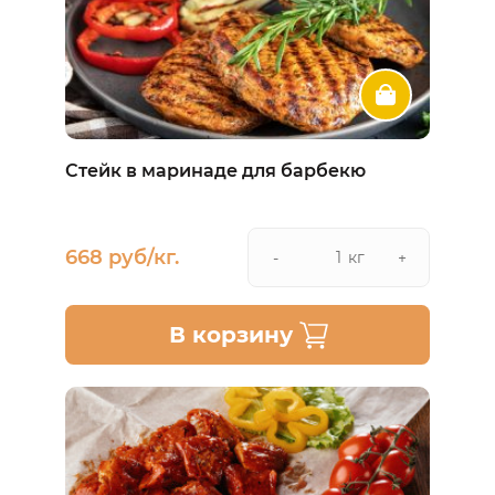
Стейк в маринаде для барбекю
668 руб/кг.
кг
-
+
В корзину