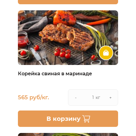
Корейка свиная в маринаде
565 руб/кг.
кг
-
+
В корзину