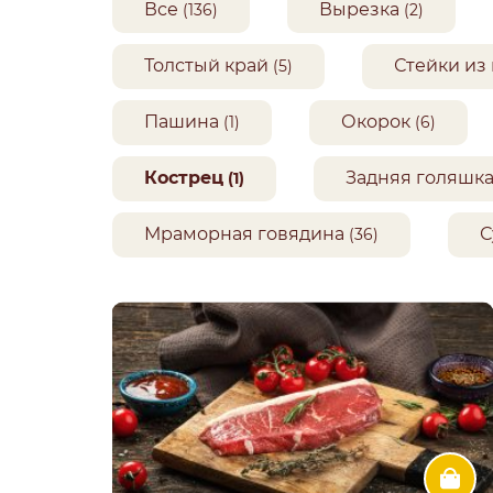
Все
Вырезка
(136)
(2)
Толстый край
Стейки из
(5)
Пашина
Окорок
(1)
(6)
Кострец
Задняя голяшк
(1)
Мраморная говядина
С
(36)