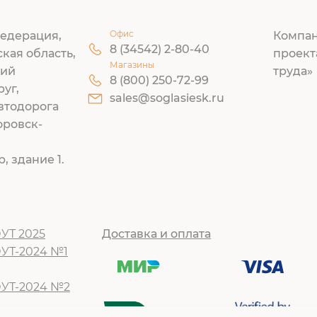
Офис
едерация,
Компан
8 (34542) 2-80-40
ская область,
проект
Магазины
кий
труда»
8 (800) 250-72-99
руг,
sales@soglasiesk.ru
втодорога
оровск-
, здание 1.
УТ 2025
Доставка и оплата
ОУТ-2024 №1
ОУТ-2024 №2