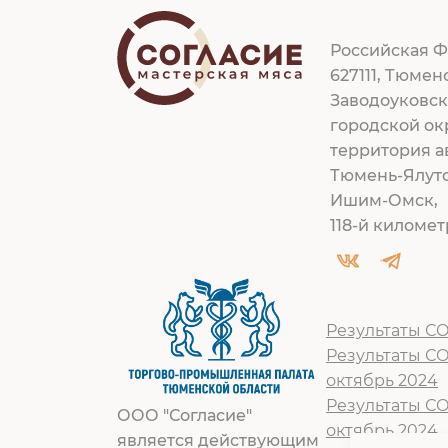
Российская Ф
627111, Тюмен
Заводоуковс
городской ок
территория а
Тюмень-Ялут
Ишим-Омск,
118-й километр
Результаты СО
Результаты С
октябрь 2024
Результаты С
ООО "Согласие"
октябрь 2024
является действующим