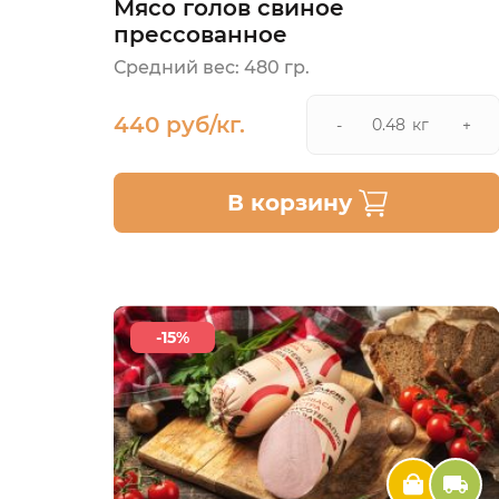
Мясо голов свиное
прессованное
Средний вес: 480 гр.
440 руб/кг.
кг
-
+
В корзину
-15%