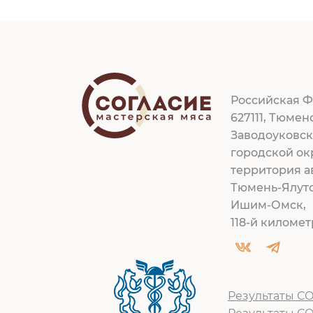
Российская Ф
627111, Тюмен
Заводоуковс
городской ок
территория а
Тюмень-Ялут
Ишим-Омск,
118-й километр
Результаты СО