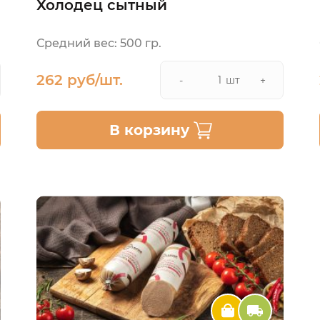
Холодец сытный
Средний вес: 500 гр.
262 руб/шт.
шт
-
+
В корзину