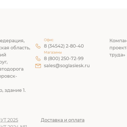
Офис
едерация,
Компан
8 (34542) 2-80-40
ская область,
проект
Магазины
кий
труда»
8 (800) 250-72-99
руг,
sales@soglasiesk.ru
втодорога
оровск-
, здание 1.
УТ 2025
Доставка и оплата