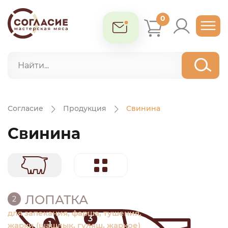
0
Согласие
Продукция
Свинина
Свинина
ЛОПАТКА
2
для запекания, фарша, тушения,
3
1
жарки (шашлык, гуляш, жаркое)