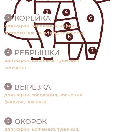
2
4
КОРЕЙКА
3
6
5
для жарки, запекания, жарки
9
(котлеты, шашлык, азу, эскалопы)
8
7
РЕБРЫШКИ
4
для жарки, шашлыка, тушения,
копчения
ВЫРЕЗКА
5
для жарки, запекания, копчения
(жаркое, шашлык)
ОКОРОК
6
для жарки, копчения, тушения,