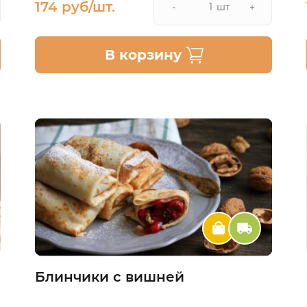
174 руб/шт.
шт
-
+
В корзину
Блинчики с вишней