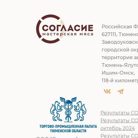
Российская Ф
627111, Тюмен
Заводоуковс
городской ок
территория а
Тюмень-Ялут
Ишим-Омск,
118-й километр
Результаты СО
Результаты С
октябрь 2024
Результаты С