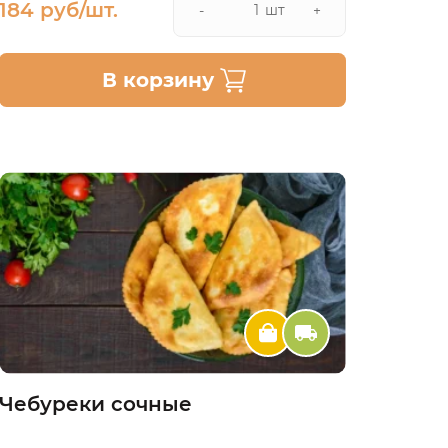
184 руб/шт.
шт
-
+
В корзину
Чебуреки сочные