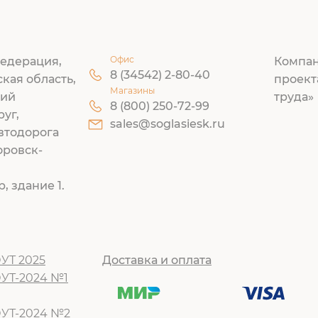
Офис
едерация,
Компан
8 (34542) 2-80-40
ская область,
проект
Магазины
кий
труда»
8 (800) 250-72-99
руг,
sales@soglasiesk.ru
втодорога
оровск-
, здание 1.
УТ 2025
Доставка и оплата
ОУТ-2024 №1
ОУТ-2024 №2