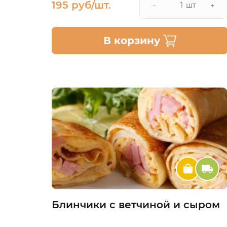
195 руб/шт.
шт
-
+
В корзину
Блинчики с ветчиной и сыром