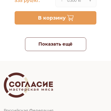
535 руб/кг.
кг
-
+
В корзину
Показать ещё
Российская Федерация,