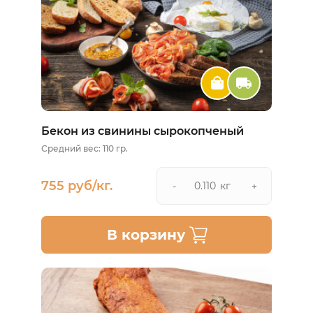
Бекон из свинины сырокопченый
Средний вес: 110 гр.
755 руб/кг.
кг
-
+
В корзину