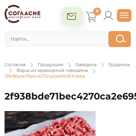
0
Согласие
Продукция
Говядина
Грудинка
Фарш из мраморной говядины
2f938bde71bec4270ca2e695067c166e
2f938bde71bec4270ca2e69