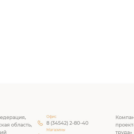
Офис
едерация,
Компан
8 (34542) 2-80-40
ская область,
проект
Магазины
кий
труда»