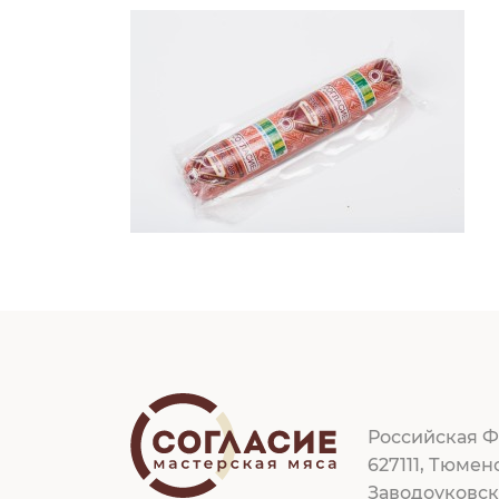
Российская Ф
627111, Тюмен
Заводоуковс