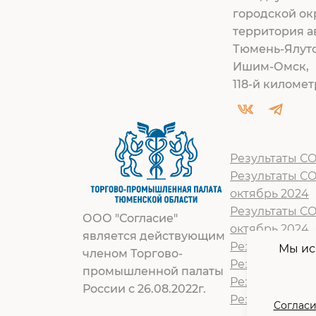
городской ок
территория а
Тюмень-Ялут
Ишим-Омск,
118-й километр
Результаты СО
Результаты С
октябрь 2024
Результаты С
ООО "Согласие"
октябрь 2024
является действующим
Результат СОУ
Мы ис
членом Торгово-
Результат СОУ
промышленной палаты
Результат СОУ
России с 26.08.2022г.
Результат СОУ
Согласи