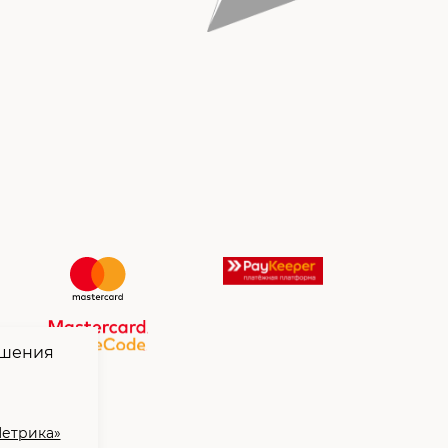
чшения
Метрика»