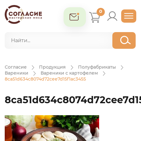
0
Согласие
Продукция
Полуфабрикаты
Вареники
Вареники с картофелем
8ca51d634c8074d72cee7d15f1ac3455
8ca51d634c8074d72cee7d1