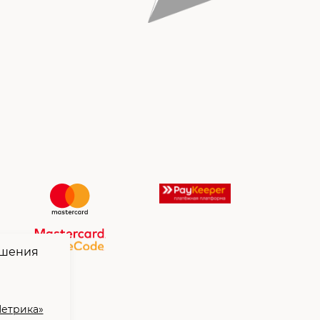
чшения
Метрика»