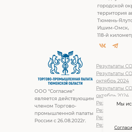
городской ок
территория а
Тюмень-Ялут
Ишим-Омск,
118-й километр
Результаты СО
Результаты С
октябрь 2024
Результаты С
ООО "Согласие"
октябрь 2024
является действующим
Результат СОУ
Мы ис
членом Торгово-
Результат СОУ
промышленной палаты
Результат СОУ
России с 26.08.2022г.
Результат СОУ
Согласи