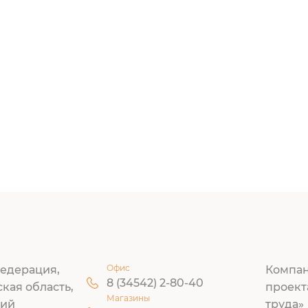
Офис
едерация,
Компан
8 (34542) 2-80-40
ская область,
проект
Магазины
кий
труда»