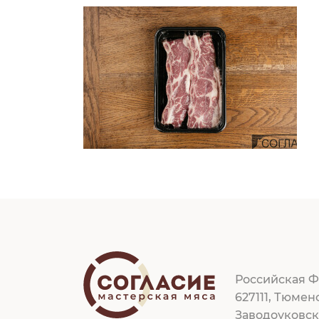
Российская Ф
627111, Тюмен
Заводоуковс