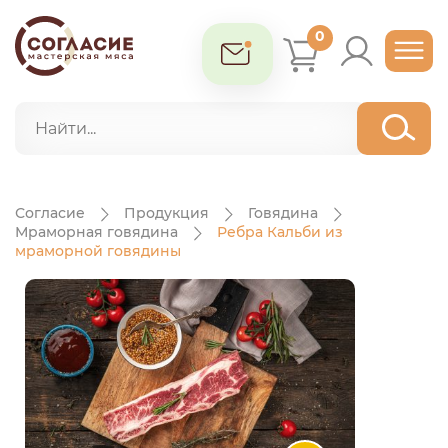
0
Согласие
Продукция
Говядина
Мраморная говядина
Ребра Кальби из
мраморной говядины