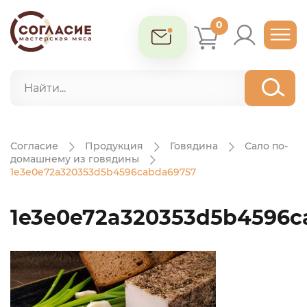
0
Согласие
Продукция
Говядина
Сало по-
домашнему из говядины
1e3e0e72a320353d5b4596cabda69757
1e3e0e72a320353d5b4596c