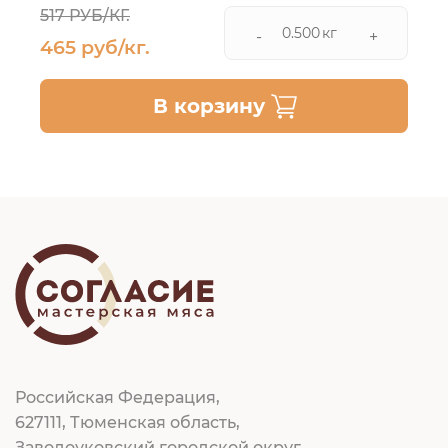
517 РУБ/КГ.
кг
-
+
465 руб/кг.
В корзину
Российская Федерация,
627111, Тюменская область,
Заводоуковский городской округ,