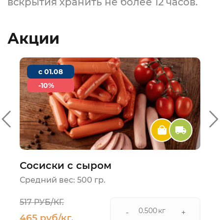
вскрытия хранить не более 12 часов.
Акции
c 01.08
-10%
Сосиски с сыром
Средний вес: 500 гр.
517 РУБ/КГ.
кг
-
+
465 руб/кг.