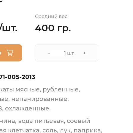
Средний вес:
/шт.
400 гр.
у
-
+
шт
71-005-2013
аты мясные, рубленные,
ые, непанированные,
В, охлажденные.
нина, вода питьевая, соевый
ая клетчатка, соль, лук, паприка,