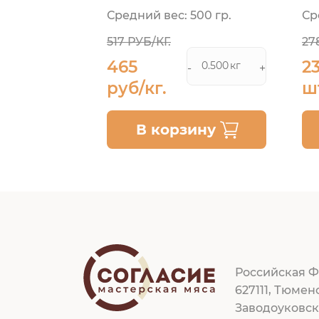
Н
00 гр.
Средний вес: 500 гр.
Ср
517 РУБ/КГ.
27
465
2
кг
кг
+
-
+
руб/кг.
ш
ину
В корзину
Российская Ф
627111, Тюмен
Заводоуковс