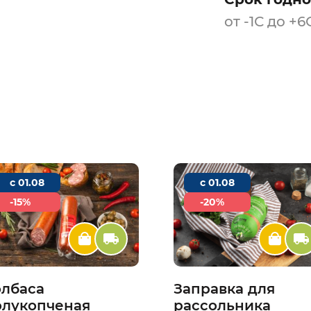
от -1С до +6
c 01.08
c 01.08
-15%
-20%
олбаса
Заправка для
олукопченая
рассольника