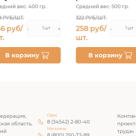
овозаимская
едний вес: 400 гр.
Средний вес: 500 гр.
8 РУБ/ШТ.
322 РУБ/ШТ.
36 руб/
258 руб/
шт
шт
-
+
-
т.
шт.
В корзину
В корзину
Офис
едерация,
Компан
8 (34542) 2-80-40
ская область,
проект
Магазины
кий
труда»
8 (800) 250-72-99