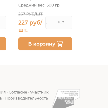
Средний вес: 500 гр.
Средний вес
267 РУБ/ШТ.
227 руб/
302 руб
шт
+
-
+
шт.
шт.
В корзину
В ко
ия «Согласие» участник
а «Производительность