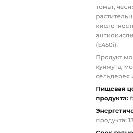
томат, чес
растительн
кислотности (
антиокисли
(Е450i).
Продукт мо
кунжута, мо
сельдерея 
Пищевая це
продукта:
б
Энергетиче
продукта: 1
Срок годно