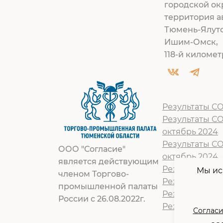
городской ок
территория а
Тюмень-Ялут
Ишим-Омск,
118-й километр
Результаты СО
Результаты С
октябрь 2024
Результаты С
ООО "Согласие"
октябрь 2024
является действующим
Результат СОУ
Мы ис
членом Торгово-
Результат СОУ
промышленной палаты
Результат СОУ
России с 26.08.2022г.
Результат СОУ
Согласи