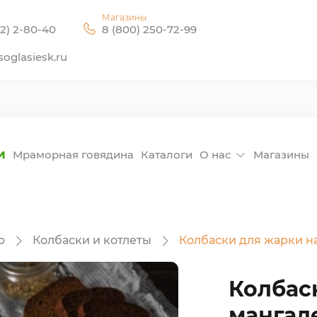
Магазины
2) 2-80-40
8 (800) 250-72-99
oglasiesk.ru
и
Мраморная говядина
Каталоги
О нас
Магазины
ю
Колбаски и котлеты
Колбаски для жарки н
Колбас
мангал