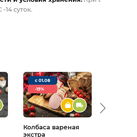
С -14 суток.
c 01.08
c 01.08
-15%
2+1
Колбаса вареная
Свинина
экстра