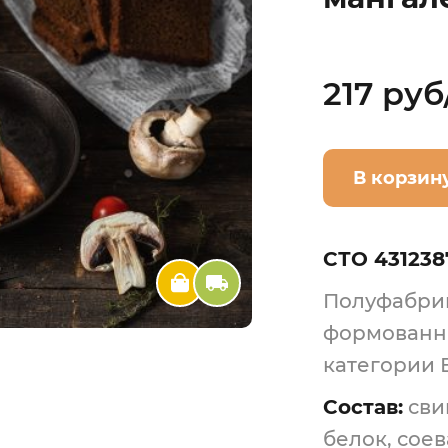
217 руб
В корзин
СТО 431238
Полуфабрик
формованн
категории 
Состав:
сви
белок, соев