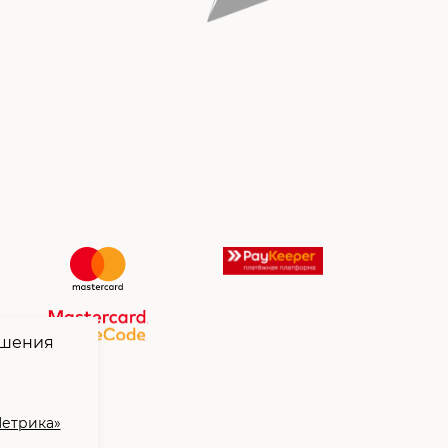
чшения
Метрика»