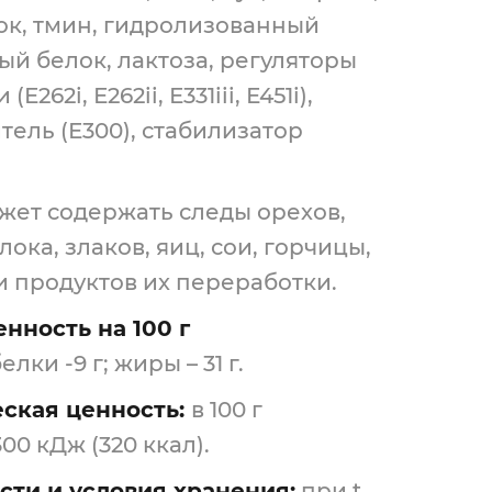
нок, тмин, гидролизованный
ый белок, лактоза, регуляторы
Е262i, Е262ii, Е331iii, Е451i),
тель (Е300), стабилизатор
жет содержать следы орехов,
лока, злаков, яиц, сои, горчицы,
и продуктов их переработки.
нность на 100 г
елки -9 г; жиры – 31 г.
ская ценность:
в 100 г
300 кДж (320 ккал).
сти и условия хранения:
при t