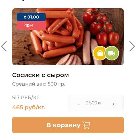
c 01.08
-10%
Сосиски с сыром
Средний вес: 500 гр.
517 РУБ/КГ.
кг
-
+
465 руб/кг.
В корзину