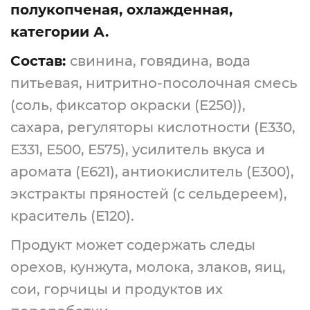
полукопченая, охлажденная,
категории А.
Состав:
свинина, говядина, вода
питьевая, нитритно-посолочная смесь
(соль, фиксатор окраски (Е250)),
сахара, регуляторы кислотности (Е330,
Е331, Е500, Е575), усилитель вкуса и
аромата (Е621), антиокислитель (Е300),
экстракты пряностей (с сельдереем),
краситель (Е120).
Продукт может содержать следы
орехов, кунжута, молока, злаков, яиц,
сои, горчицы и продуктов их