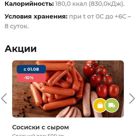
Калорийность:
180,0 ккал (830,0кДж).
Условия хранения:
при t от 0С до +6С –
8 суток.
Акции
c 01.08
-10%
Сосиски с сыром