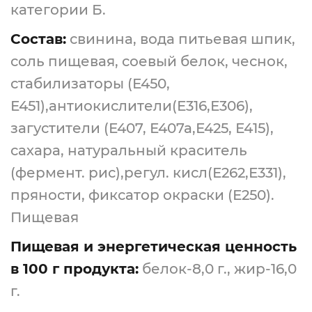
категории Б.
Состав:
свинина, вода питьевая шпик,
соль пищевая, соевый белок, чеснок,
стабилизаторы (Е450,
Е451),антиокислители(Е316,Е306),
загустители (Е407, Е407а,Е425, Е415),
сахара, натуральный краситель
(фермент. рис),регул. кисл(Е262,Е331),
пряности, фиксатор окраски (Е250).
Пищевая
Пищевая и энергетическая ценность
в 100
г продукта:
белок-8,0 г., жир-16,0
г.