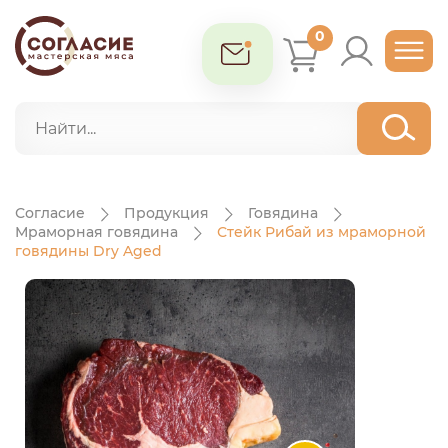
0
Согласие
Продукция
Говядина
Мраморная говядина
Стейк Рибай из мраморной
говядины Dry Aged