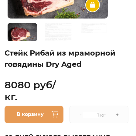
Стейк Рибай из мраморной
говядины Dry Aged
8080 руб/
кг.
В корзину
-
+
кг