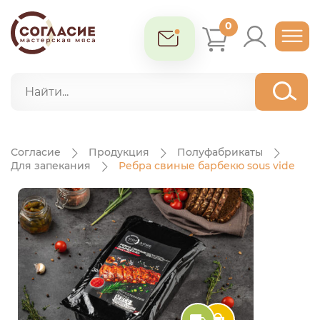
0
Согласие
Продукция
Полуфабрикаты
Для запекания
Ребра свиные барбекю sous vide