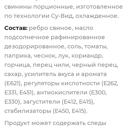
свинины порционные, изготовленное
по технологии Су-Вид, охлажденное.
Состав:
ребро свиное, масло
подсолнечное рафинированное
дезодорированное, соль, томаты,
паприка, чеснок, лук, кориандр,
горчица, перец чили, черный перец,
сахар, усилитель вкуса и аромата
(Е621), регуляторы кислотности (Е262,
Е331, Е451), антиокислители (Е300,
Е330), загустители (Е412, Е415),
стабилизаторы (Е450, E415).
Продукт может содержать следы