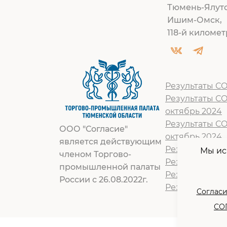
Тюмень-Ялут
Ишим-Омск,
118-й километр
Результаты СО
Результаты С
октябрь 2024
Результаты С
ООО "Согласие"
октябрь 2024
является действующим
Результат СОУ
Мы ис
членом Торгово-
Результат СОУ
промышленной палаты
Результат СОУ
России с 26.08.2022г.
Результат СОУ
Согласи
СОГ