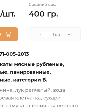
Средний вес:
/шт.
400 гр.
у
-
+
шт
71-005-2013
каты мясные рубленые,
ые, панированные,
ые, категории В.
нина, лук репчатый, вода
оевая клетчатка, сухари
ые (мука пшеничная первого