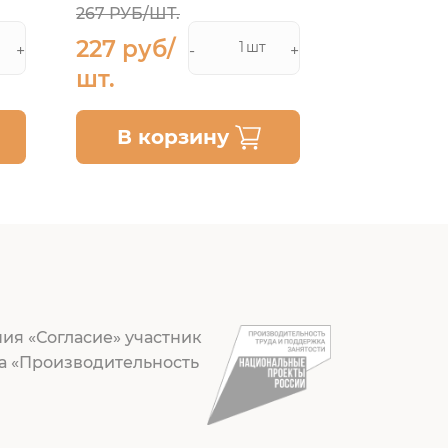
267 РУБ/ШТ.
227 руб/
302 руб
шт
+
-
+
шт.
шт.
В корзину
В ко
ия «Согласие» участник
а «Производительность