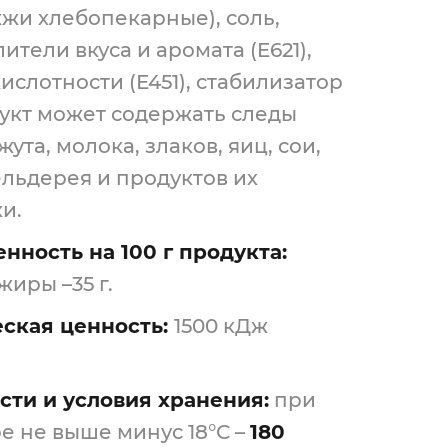
жжи хлебопекарные), соль,
лители вкуса и аромата (E621),
ислотности (Е451), стабилизатор
дукт может содержать следы
жута, молока, злаков, яиц, сои,
ельдерея и продуктов их
и.
нность на 100 г продукта:
 жиры –35 г.
ская ценность:
1500 кДж
сти и условия хранения:
при
е не выше минус 18°С –
180