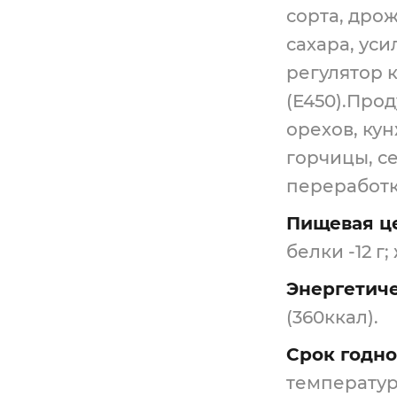
сорта, дро
сахара, уси
регулятор к
(Е450).Про
орехов, кун
горчицы, с
переработк
Пищевая це
белки -12 г;
Энергетиче
(360ккал).
Срок годно
температур