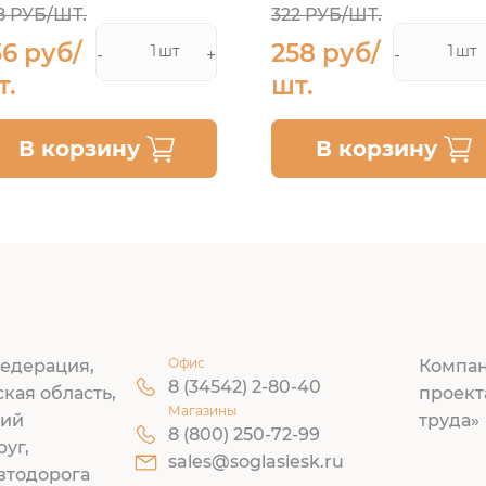
8 РУБ/ШТ.
322 РУБ/ШТ.
36 руб/
258 руб/
шт
шт
-
+
-
т.
шт.
В корзину
В корзину
Офис
едерация,
Компан
8 (34542) 2-80-40
ская область,
проект
Магазины
кий
труда»
8 (800) 250-72-99
руг,
sales@soglasiesk.ru
втодорога