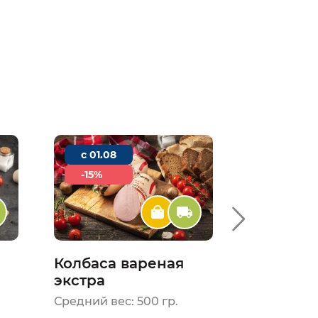
c 01.08
c 01.08
-15%
2+1
Колбаса вареная
Свинина
экстра
Средний вес: 500 гр.
Средний вес