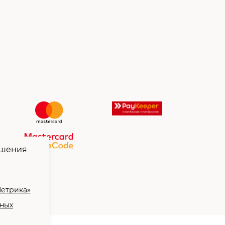
чшения
Метрика»
нных