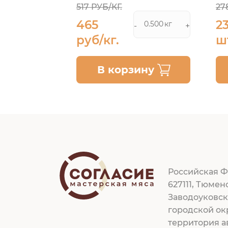
517 РУБ/КГ.
27
465
2
кг
кг
+
-
+
руб/кг.
ш
ину
В корзину
Российская Ф
627111, Тюмен
Заводоуковс
городской ок
территория а