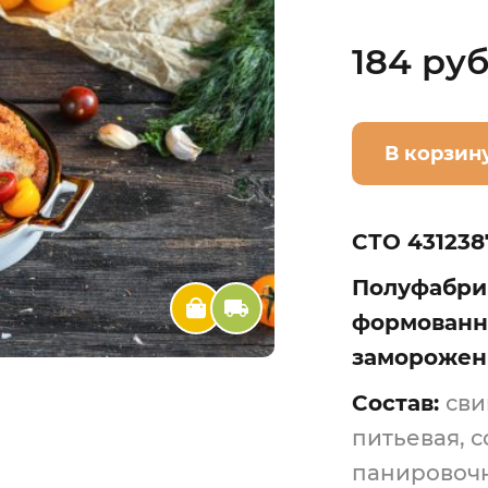
184 руб
В корзин
СТО 431238
Полуфабри
формованн
замороженн
Состав:
сви
питьевая, с
панировочн