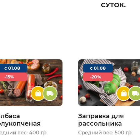
СУТОК.
c 01.08
c 01.08
-15%
-20%
олбаса
Заправка для
олукопченая
рассольника
овозаимская
едний вес: 400 гр.
Средний вес: 500 гр.