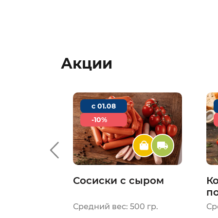
Акции
c 01.08
-10%
плойн из
Сосиски с сыром
К
й
п
Н
00 гр.
Средний вес: 500 гр.
Ср