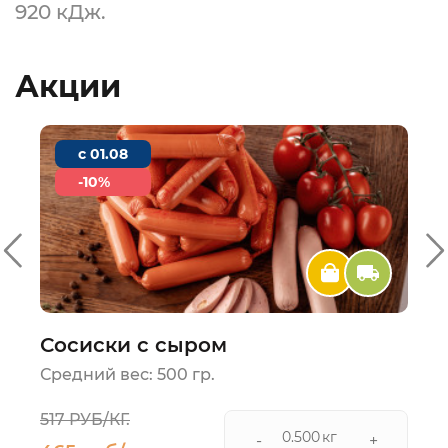
920 кДж.
Акции
c 01.08
-10%
Сосиски с сыром
Средний вес: 500 гр.
517 РУБ/КГ.
кг
-
+