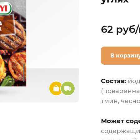
62 руб/
В корзин
Состав:
йод
(поваренная
тмин, чесн
Может сод
содержащие