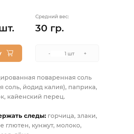
Средний вес:
шт.
30 гр.
у
-
+
шт
ированная поваренная соль
 соль, йодид калия), паприка,
ок, кайенский перец.
ержать следы:
горчица, злаки,
 глютен, кунжут, молоко,