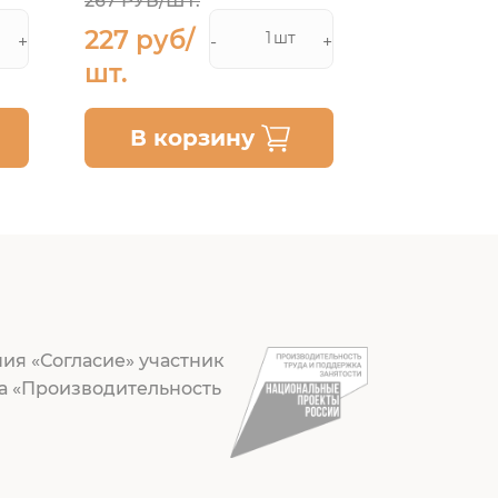
267 РУБ/ШТ.
227 руб/
302 руб
шт
+
-
+
шт.
шт.
В корзину
В ко
ия «Согласие» участник
а «Производительность