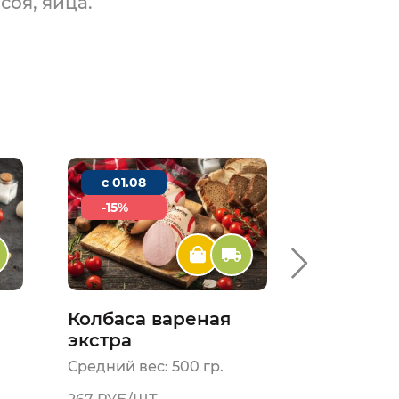
соя, яйца.
c 01.08
c 01.08
-15%
2+1
Колбаса вареная
Свинина
экстра
Средний вес: 500 гр.
Средний вес