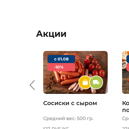
Акции
c 01.08
-10%
плойн из
Сосиски с сыром
К
й
п
Н
00 гр.
Средний вес: 500 гр.
Ср