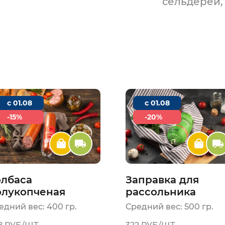
сельдерей, 
c 01.08
c 01.08
-15%
-20%
олбаса
Заправка для
олукопченая
рассольника
овозаимская
едний вес: 400 гр.
Средний вес: 500 гр.