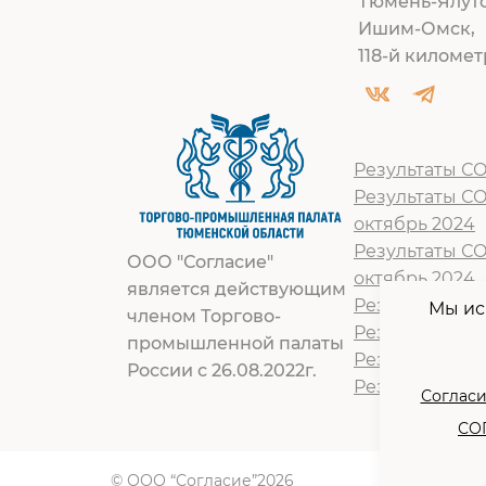
Тюмень-Ялут
Ишим-Омск,
118-й километр
Результаты СО
Результаты С
октябрь 2024
Результаты С
ООО "Согласие"
октябрь 2024
является действующим
Результат СОУ
Мы ис
членом Торгово-
Результат СОУ
промышленной палаты
Результат СОУ
России с 26.08.2022г.
Результат СОУ
Согласи
СОГ
© ООО “Согласие”2026
По