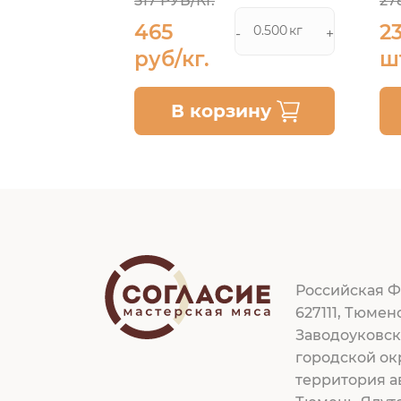
517 РУБ/КГ.
27
465
2
кг
кг
+
-
+
руб/кг.
ш
ину
В корзину
Российская Ф
627111, Тюмен
Заводоуковс
городской ок
территория а