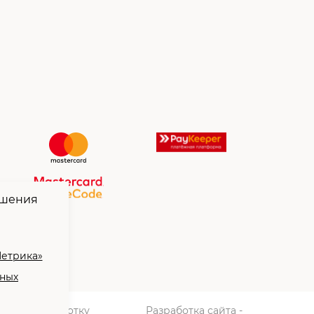
чшения
Метрика»
нных
сие на обработку
Разработка сайта -