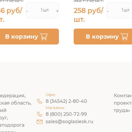
8 РУБ/ШТ.
322 РУБ/ШТ.
36 руб/
258 руб/
шт
шт
-
+
-
т.
шт.
В корзину
В корзину
Офис
едерация,
Компан
8 (34542) 2-80-40
ская область,
проект
Магазины
кий
труда»
8 (800) 250-72-99
руг,
sales@soglasiesk.ru
втодорога