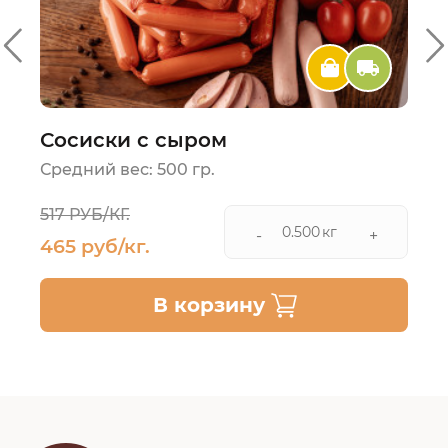
Сосиски с сыром
Средний вес: 500 гр.
517 РУБ/КГ.
кг
-
+
465 руб/кг.
В корзину