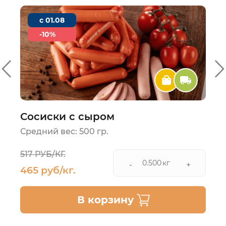
c 01.08
-10%
Сосиски с сыром
Средний вес: 500 гр.
517 РУБ/КГ.
кг
-
+
465 руб/кг.
В корзину