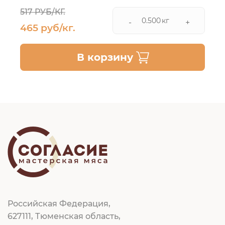
517 РУБ/КГ.
кг
-
+
465 руб/кг.
В корзину
Российская Федерация,
627111, Тюменская область,